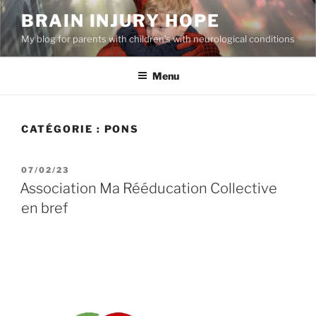
Aller
BRAIN INJURY HOPE
au
My blog for parents with children’s with neurological conditions
contenu
principal
Menu
CATÉGORIE :
PONS
PUBLIÉ
07/02/23
LE
Association Ma Rééducation Collective
en bref