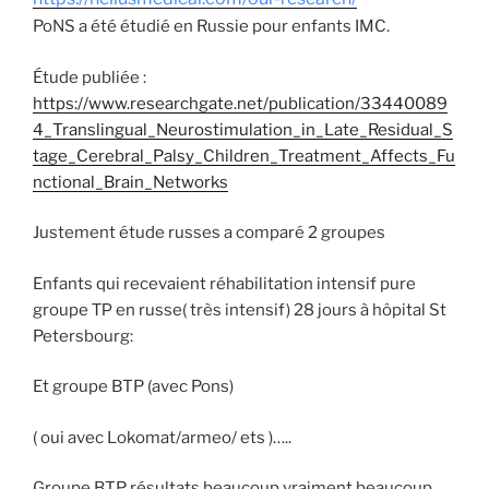
PoNS a été étudié en Russie pour enfants IMC.
Étude publiée :
https://www.researchgate.net/publication/33440089
4_Translingual_Neurostimulation_in_Late_Residual_S
tage_Cerebral_Palsy_Children_Treatment_Affects_Fu
nctional_Brain_Networks
Justement étude russes a comparé 2 groupes
Enfants qui recevaient réhabilitation intensif pure
groupe ТР en russe( très intensif) 28 jours à hôpital St
Petersbourg:
Et groupe BTP (avec Pons)
( oui avec Lokomat/armeo/ ets )…..
Groupe BTP résultats beaucoup vraiment beaucoup