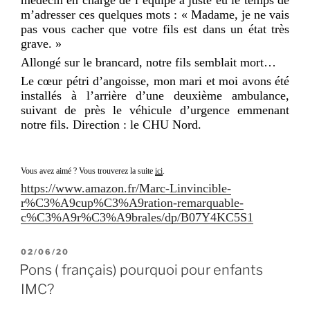
m’adresser ces quelques mots : « Madame, je ne vais
pas vous cacher que votre fils est dans un état très
grave. »
Allongé sur le brancard, notre fils semblait mort…
Le cœur pétri d’angoisse, mon mari et moi avons été
installés à l’arrière d’une deuxième ambulance,
suivant de près le véhicule d’urgence emmenant
notre fils. Direction : le CHU Nord.
Vous avez aimé ? Vous trouverez la suite
ici
.
https://www.amazon.fr/Marc-Linvincible-
r%C3%A9cup%C3%A9ration-remarquable-
c%C3%A9r%C3%A9brales/dp/B07Y4KC5S1
PUBLIÉ
02/06/20
LE
Pons ( français) pourquoi pour enfants
IMC?