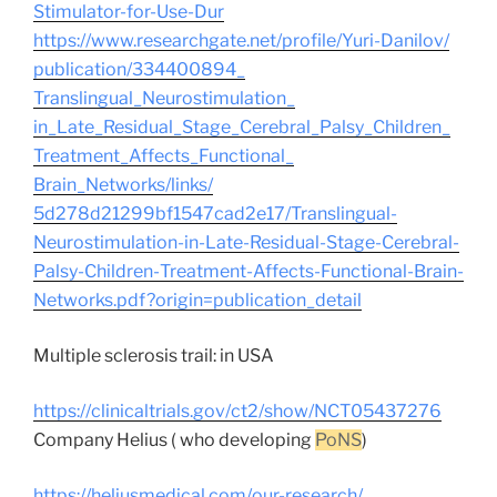
Stimulator-for-Use-Dur
https://www.researchgate.net/
profile/Yuri-Danilov/
publication/334400894_
Translingual_Neurostimulation_
in_Late_Residual_Stage_
Cerebral_Palsy_Children_
Treatment_Affects_Functional_
Brain_Networks/links/
5d278d21299bf1547cad2e17/
Translingual-
Neurostimulation-
in-Late-Residual-Stage-
Cerebral-
Palsy-Children-
Treatment-Affects-Functional-
Brain-
Networks.pdf?origin=
publication_detail
Multiple sclerosis trail: in USA
https://clinicaltrials.gov/
ct2/show/NCT05437276
Company Helius ( who developing
PoNS
)
https://heliusmedical.com/our-
research/