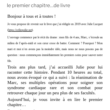
LE
le premier chapitre…de livre
Bonjour à tous et à toutes !
Je vous propose de revenir sur le livre que j’ai rédigée en 2019 avec Julie Lucquet
(
https://cellequilie.net
).
L’ouvrage commence par le récit du drame : mon fils de 4 ans, Marc, s’écroule au
milieu de l’après-midi et son cœur cesse de battre. Comment ? Pourquoi ? Mon
mari et moi n’en avons pas la moindre idée, mais nous ne nous posons pas de
question : nous commençons immédiatement les premiers soins pour sauver notre
fils.
Trois ans plus tard, j’ai accueilli Julie pour lui
raconter cette histoire. Pendant 10 heures au total,
nous avons évoqué ce qui a suivi : la réanimation de
Marc, ses multiples opérations pour soigner son
syndrome cardiaque rare et son combat pour
retrouver chaque jour un peu plus de ses facultés.
Aujourd’hui, je vous invite à en lire le premier
chapitre…