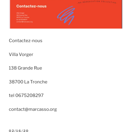
Contactez-nous
Villa Vorger
138 Grande Rue
38700 La Tronche
tel 0675208297
contact@marcasso.org
PUBLIÉ
02/16/20