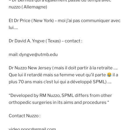
– Dr Bernius qui a également passé du temps avec
nuzzo ( Allemagne)
Et Dr Price ( New York) – moi j’ai pas communiquer avec
lui….
Dr David A. Yngve ( Texas) – contact :
mail: dyngve@utmb.edu
Dr Nuzzo New Jersey ( mais il doit partir à la retraite ….
Que lui il retardé mais sa femme veut qu’il parte
il a
plus 70 ans mais c’est lui qui a développé SPML) ….
“Developed by RM Nuzzo, SPML differs from other
orthopedic surgeries in its aims and procedures “
Contact Nuzzo :
video.popc@gmail.com