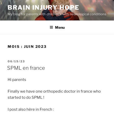
Aller
BRAIN INJURY HOPE
au
My blog for parents with children’s with neurological conditions
contenu
principal
Menu
MOIS :
JUIN 2023
PUBLIÉ
06/15/23
LE
SPML en france
Hi parents
Finally we have one orthopedic doctor in france who
started to do SPML !
I post also hère in French :