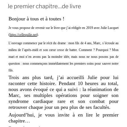
LE
le premier chapitre…de livre
Bonjour à tous et à toutes !
Je vous propose de revenir sur le livre que j’ai rédigée en 2019 avec Julie Lucquet
(
https://cellequilie.net
).
L’ouvrage commence par le récit du drame : mon fils de 4 ans, Marc, s’écroule au
milieu de l’après-midi et son cœur cesse de battre. Comment ? Pourquoi ? Mon
mari et moi n’en avons pas la moindre idée, mais nous ne nous posons pas de
question : nous commençons immédiatement les premiers soins pour sauver notre
fils.
Trois ans plus tard, j’ai accueilli Julie pour lui
raconter cette histoire. Pendant 10 heures au total,
nous avons évoqué ce qui a suivi : la réanimation de
Marc, ses multiples opérations pour soigner son
syndrome cardiaque rare et son combat pour
retrouver chaque jour un peu plus de ses facultés.
Aujourd’hui, je vous invite à en lire le premier
chapitre…