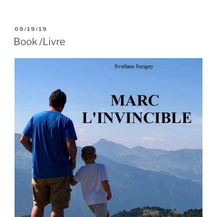
PUBLIÉ
09/19/19
LE
Book /Livre