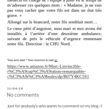
m’adresser ces quelques mots : « Madame, je ne vais
pas vous cacher que votre fils est dans un état très
grave. »
Allongé sur le brancard, notre fils semblait mort…
Le cœur pétri d’angoisse, mon mari et moi avons été
installés à l’arrière d’une deuxième ambulance,
suivant de près le véhicule d’urgence emmenant
notre fils. Direction : le CHU Nord.
Vous avez aimé ? Vous trouverez la suite
ici
.
https://www.amazon.fr/Marc-Linvincible-
r%C3%A9cup%C3%A9ration-remarquable-
c%C3%A9r%C3%A9brales/dp/B07Y4KC5S1
PUBLIÉ
11/04/19
LE
No comments
Just for anybody’s who wants to comment on my blog : I