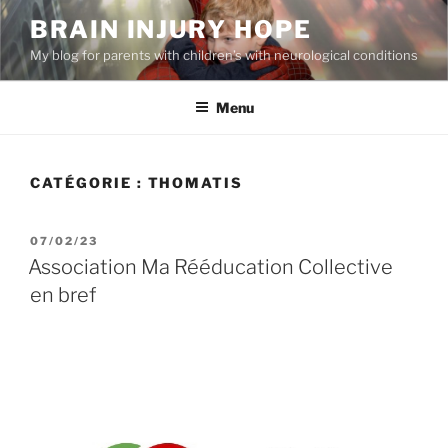
Aller
BRAIN INJURY HOPE
au
My blog for parents with children’s with neurological conditions
contenu
principal
Menu
CATÉGORIE :
THOMATIS
PUBLIÉ
07/02/23
LE
Association Ma Rééducation Collective
en bref