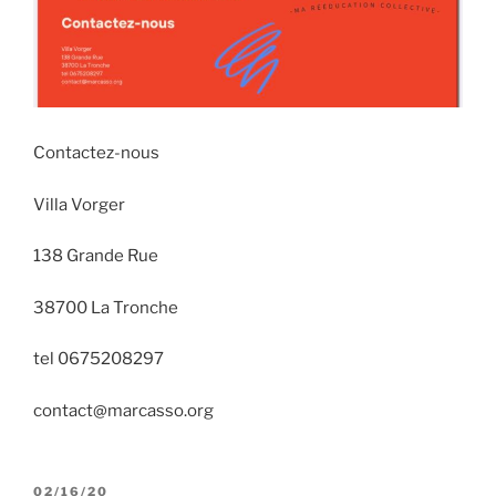
Contactez-nous
Villa Vorger
138 Grande Rue
38700 La Tronche
tel 0675208297
contact@marcasso.org
PUBLIÉ
02/16/20