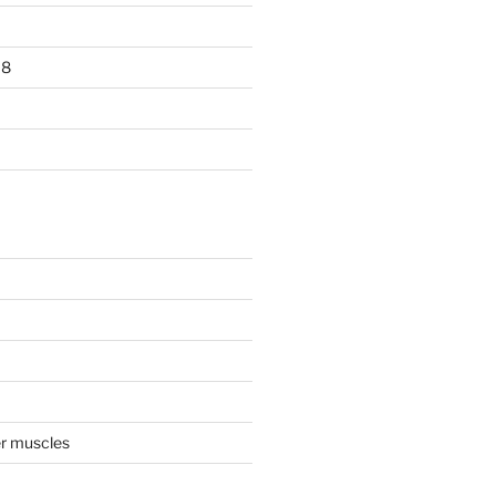
18
ker muscles