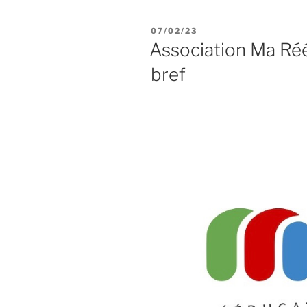
PUBLIÉ
07/02/23
LE
Association Ma Réé
bref