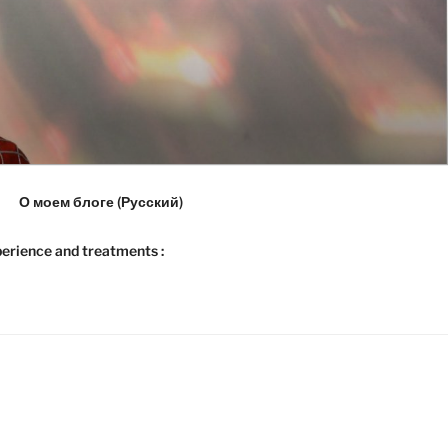
О моем блоге (Русский)
erience and treatments :