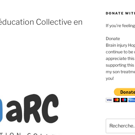
DONATE WIT
ducation Collective en
If you’re feeli
Donate
Brain injury Ho
continue to be 
appreciate this
supporting this 
my son treatme
you!
Recherche
pour
: