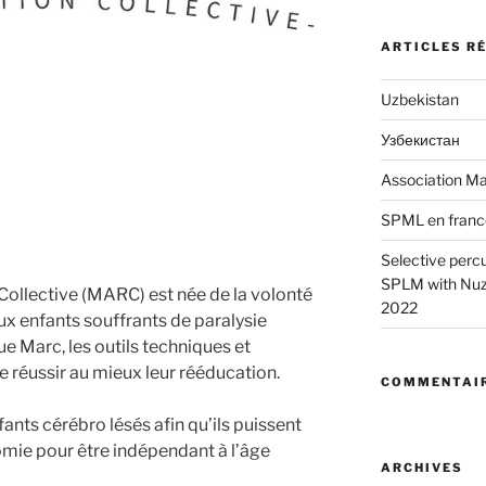
ARTICLES R
Uzbekistan
Узбекистан
Association Ma
SPML en franc
Selective perc
SPLM with Nuzz
ollective (MARC) est née de la volonté
2022
 enfants souffrants de paralysie
e Marc, les outils techniques et
e réussir au mieux leur rééducation.
COMMENTAIR
nfants cérébro lésés afin qu’ils puissent
ie pour être indépendant à l’âge
ARCHIVES