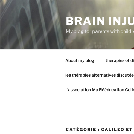
Aller
au
BRAIN INJ
contenu
principal
My blog for parents with childr
About my blog
therapies of d
les thérapies alternatives discutée
L’association Ma Rééducation Coll
CATÉGORIE :
GALILEO ET