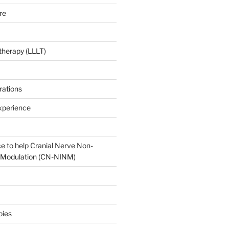
re
 therapy (LLLT)
rations
xperience
e to help Cranial Nerve Non-
oModulation (CN-NINM)
pies