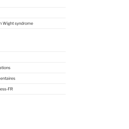
on Wight syndrome
ations
entaires
ress-FR