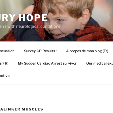
URY HOPE
en’s with neurological conditions
iscussion
Survey CP Results :
A propos de mon blog (Fr)
s(FR)
My Sudden Cardiac Arrest survivor
Our medical exp
ective
 ALINKER MUSCLES