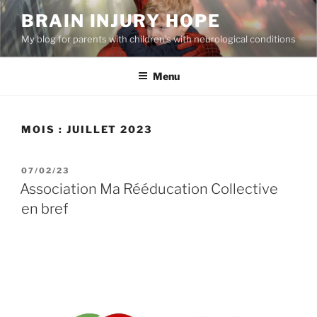
Aller
BRAIN INJURY HOPE
au
My blog for parents with children’s with neurological conditions
contenu
principal
Menu
MOIS :
JUILLET 2023
PUBLIÉ
07/02/23
LE
Association Ma Rééducation Collective
en bref