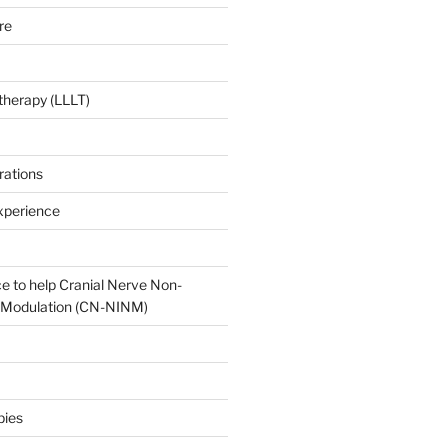
re
 therapy (LLLT)
rations
xperience
e to help Cranial Nerve Non-
oModulation (CN-NINM)
pies