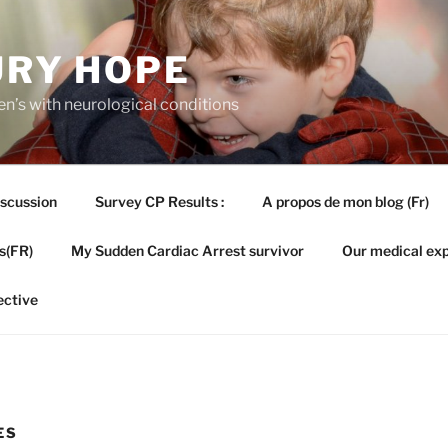
URY HOPE
en’s with neurological conditions
iscussion
Survey CP Results :
A propos de mon blog (Fr)
s(FR)
My Sudden Cardiac Arrest survivor
Our medical exp
ective
ES