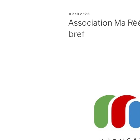
PUBLIÉ
07/02/23
LE
Association Ma Réé
bref