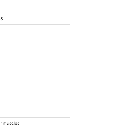
18
ker muscles