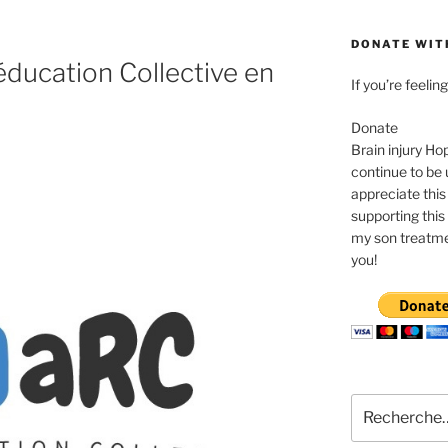
DONATE WIT
ducation Collective en
If you’re feeli
Donate
Brain injury Ho
continue to be 
appreciate this
supporting this 
my son treatme
you!
Recherche
pour
: