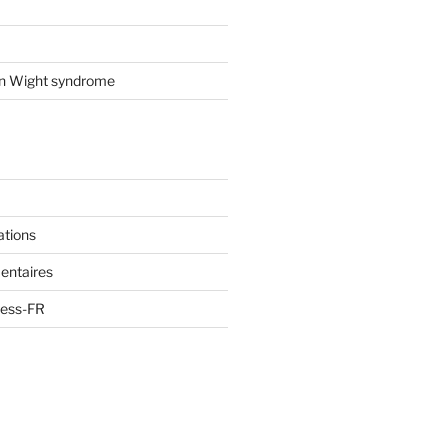
on Wight syndrome
ations
entaires
ress-FR