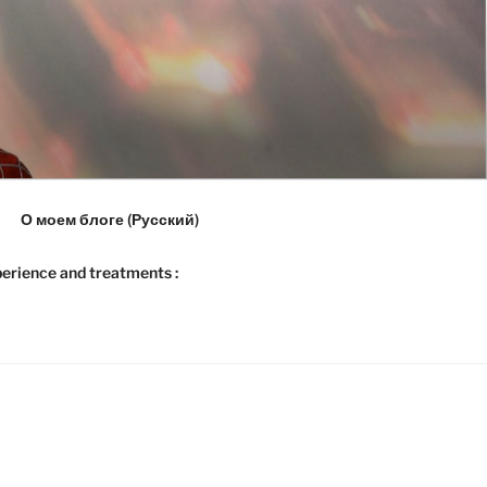
О моем блоге (Русский)
erience and treatments :