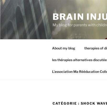
Aller
au
BRAIN INJ
contenu
principal
My blog for parents with childr
About my blog
therapies of d
les thérapies alternatives discutée
L’association Ma Rééducation Coll
CATÉGORIE :
SHOCK WAV