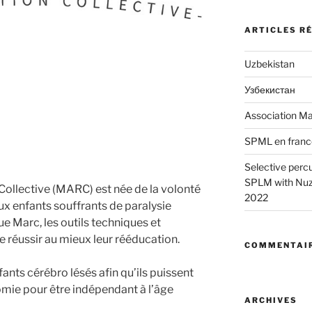
ARTICLES R
Uzbekistan
Узбекистан
Association Ma
SPML en franc
Selective perc
SPLM with Nuzz
ollective (MARC) est née de la volonté
2022
 enfants souffrants de paralysie
e Marc, les outils techniques et
e réussir au mieux leur rééducation.
COMMENTAIR
nfants cérébro lésés afin qu’ils puissent
ie pour être indépendant à l’âge
ARCHIVES