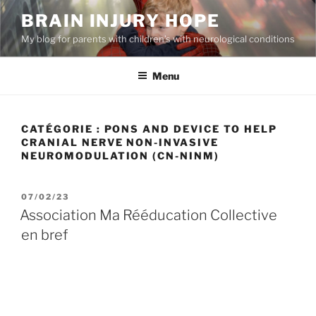
Aller
BRAIN INJURY HOPE
au
My blog for parents with children’s with neurological conditions
contenu
principal
Menu
CATÉGORIE :
PONS AND DEVICE TO HELP
CRANIAL NERVE NON-INVASIVE
NEUROMODULATION (CN-NINM)
PUBLIÉ
07/02/23
LE
Association Ma Rééducation Collective
en bref