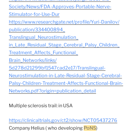
Society/News/
FDA-Approves-Portable-Nerve-
Stimulator-for-Use-Dur
https://www.researchgate.net/
profile/Yuri-Danilov/
publication/334400894_
Translingual_Neurostimulation_
in_Late_Residual_Stage_
Cerebral_Palsy_Children_
Treatment_Affects_Functional_
Brain_Networks/links/
5d278d21299bf1547cad2e17/
Translingual-
Neurostimulation-
in-Late-Residual-Stage-
Cerebral-
Palsy-Children-
Treatment-Affects-Functional-
Brain-
Networks.pdf?origin=
publication_detail
Multiple sclerosis trail: in USA
https://clinicaltrials.gov/
ct2/show/NCT05437276
Company Helius ( who developing
PoNS
)