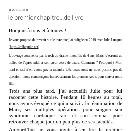
PUBLIÉ
02/16/20
LE
le premier chapitre…de livre
Bonjour à tous et à toutes !
Je vous propose de revenir sur le livre que j’ai rédigée en 2019 avec Julie Lucquet
(
https://cellequilie.net
).
L’ouvrage commence par le récit du drame : mon fils de 4 ans, Marc, s’écroule au
milieu de l’après-midi et son cœur cesse de battre. Comment ? Pourquoi ? Mon
mari et moi n’en avons pas la moindre idée, mais nous ne nous posons pas de
question : nous commençons immédiatement les premiers soins pour sauver notre
fils.
Trois ans plus tard, j’ai accueilli Julie pour lui
raconter cette histoire. Pendant 10 heures au total,
nous avons évoqué ce qui a suivi : la réanimation de
Marc, ses multiples opérations pour soigner son
syndrome cardiaque rare et son combat pour
retrouver chaque jour un peu plus de ses facultés.
Aujourd’hui, je vous invite à en lire le premier