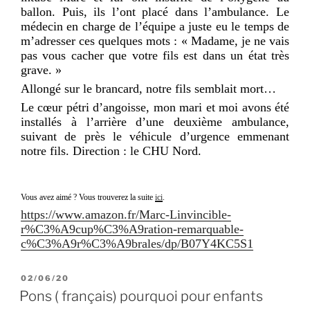
ballon. Puis, ils l’ont placé dans l’ambulance. Le
médecin en charge de l’équipe a juste eu le temps de
m’adresser ces quelques mots : « Madame, je ne vais
pas vous cacher que votre fils est dans un état très
grave. »
Allongé sur le brancard, notre fils semblait mort…
Le cœur pétri d’angoisse, mon mari et moi avons été
installés à l’arrière d’une deuxième ambulance,
suivant de près le véhicule d’urgence emmenant
notre fils. Direction : le CHU Nord.
Vous avez aimé ? Vous trouverez la suite
ici
.
https://www.amazon.fr/Marc-Linvincible-
r%C3%A9cup%C3%A9ration-remarquable-
c%C3%A9r%C3%A9brales/dp/B07Y4KC5S1
PUBLIÉ
02/06/20
LE
Pons ( français) pourquoi pour enfants