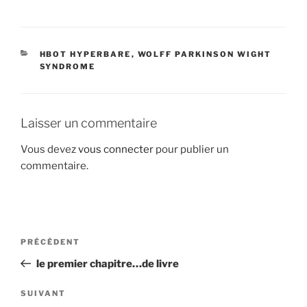
CATÉGORIES
HBOT HYPERBARE
,
WOLFF PARKINSON WIGHT
SYNDROME
Laisser un commentaire
Vous devez
vous connecter
pour publier un
commentaire.
Navigation
Article
PRÉCÉDENT
de
précédent
le premier chapitre…de livre
l’article
Article
SUIVANT