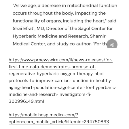
https://www.prnewswire.com/il/news-releases/for-
first-time-data-demonstrates-promise-of-
regenerative-hyperbaric-oxygen-therapy-hbot-
protocols-to-improve-cardiac-function-in-healthy-
aging-heart-population-sagol-center-for-hyperbaric-
medicine-and-research-investigators-fi-
300996149.html
https://mobile.hospimedica.com/?
option=com_mobile_article&Itemid=294780863