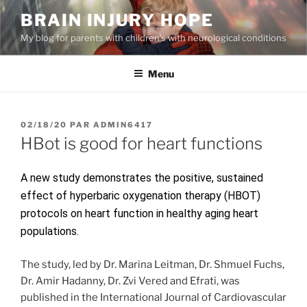
Aller
BRAIN INJURY HOPE
au
My blog for parents with children’s with neurological conditions
contenu
principal
Menu
PUBLIÉ
02/18/20
PAR
ADMIN6417
LE
HBot is good for heart functions
A new study demonstrates the positive, sustained
effect of hyperbaric oxygenation therapy (HBOT)
protocols on heart function in healthy aging heart
populations.
The study, led by Dr. Marina Leitman, Dr. Shmuel Fuchs,
Dr. Amir Hadanny, Dr. Zvi Vered and Efrati, was
published in the International Journal of Cardiovascular